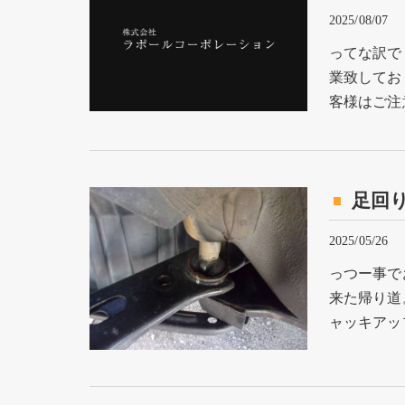
2025/08/07
ってな訳で
業致してお
客様はご注
足回
2025/05/26
っつー事で
来た帰り道
ャッキアッ