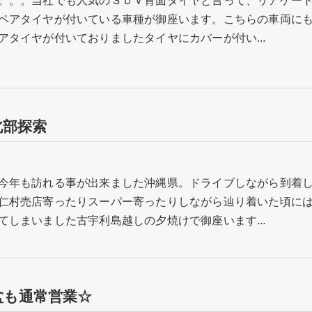
。。。当社でも人気のＳＵＶ背面タイヤと言って、リアゲー
ペアタイヤが付いている車種が御座います。こちらの車両に
アタイヤが付いておりましたタイヤにカバーが付い…
北部探索
今年も訪れる事が出来ました沖縄県。ドライブしながら到着
仁村売店寄ったりスーパー寄ったりしながら辿り着いた頃に
てしまいました古宇利島越しの夕焼けで御座います…
盆も通常営業☆