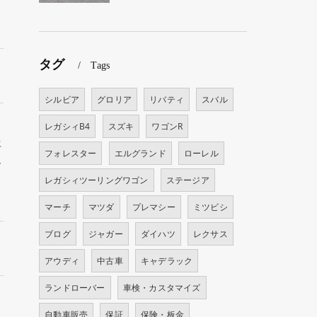
タグ
Tags
シルビア
グロリア
リバティ
スバル
レガシィB4
スズキ
ワゴンR
年
フォレスター
エルグランド
ローレル
ー
レガシィツーリングワゴン
ステージア
マーチ
マツダ
プレマシー
ミツビシ
ブログ
ジャガー
ダイハツ
レクサス
アウディ
中古車
キャデラック
ランドローバー
車検・カスタマイズ
自動車販売
保証
保険・板金