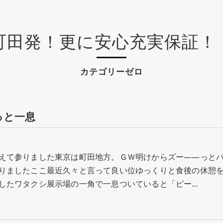
町田発！更に安心充実保証！
カテゴリーゼロ
っと一息
えて参りました東京は町田地方。ＧＷ明けからズー――っと
りましたここ最近久々と言って良い位ゆっくりと食後の休憩
したワタクシ展示場の一角で一息ついていると「ピー…