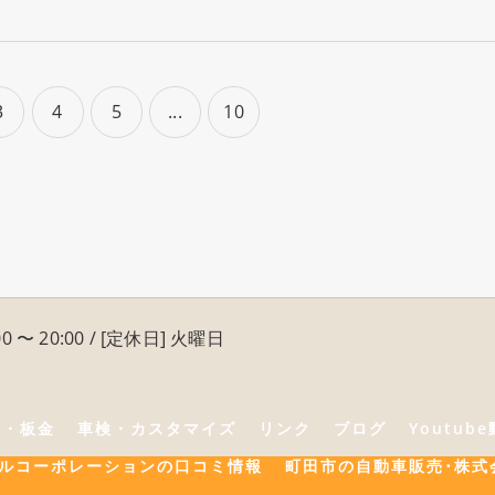
3
4
5
...
10
0 〜 20:00 / [定休日] 火曜日
険・板金
車検・カスタマイズ
リンク
ブログ
Youtub
ールコーポレーションの口コミ情報
町田市の自動車販売･株式