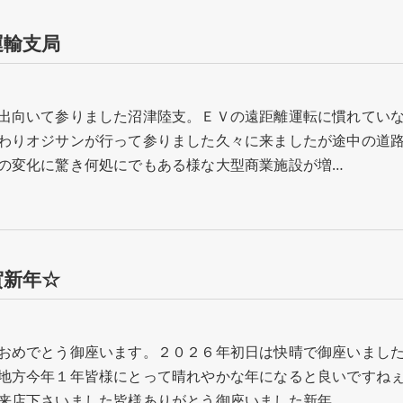
運輸支局
出向いて参りました沼津陸支。ＥＶの遠距離運転に慣れてい
わりオジサンが行って参りました久々に来ましたが途中の道
の変化に驚き何処にでもある様な大型商業施設が増…
賀新年☆
おめでとう御座います。２０２６年初日は快晴で御座いまし
地方今年１年皆様にとって晴れやかな年になると良いですね
来店下さいました皆様ありがとう御座いました新年…