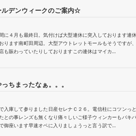
ールデンウィークのご案内☆
間に４月も最終日。気付けば大型連休に突入しております連
おります南町田周辺。大型アウトレットモールもそうですが
店も賑わっていたりしておりますこの連休はマイカ…
やっちまったなぁ。。。
で入庫して参りました日産セレナＣ２６。電信柱にコツンっ
たとの事レンズも無くなり痛々しいご様子ウィンカーもバキ
で御座います早速オペに入りましょうっと言う訳で…