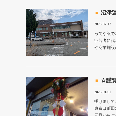
沼津
2026/02/12
ってな訳で
い若者に代
や商業施設
☆謹
2026/01/01
明けまして
東京は町田
元旦からご