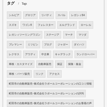
タグ
Tags
シルビア
グロリア
リバティ
スバル
レガシィB4
スズキ
ワゴンR
フォレスター
エルグランド
ローレル
レガシィツーリングワゴン
ステージア
マーチ
マツダ
プレマシー
ミツビシ
ブログ
ジャガー
ダイハツ
レクサス
アウディ
中古車
キャデラック
ランドローバー
車検・カスタマイズ
自動車販売
保証
保険・板金
車検・パーツ販売
リンク
アクセス
町田市の自動車販売･株式会社ラポールコーポレーションの口コミ情報
町田市の自動車販売･株式会社ラポールコーポレーションの評判
町田市の自動車販売･株式会社ラポールコーポレーションのお客様の声