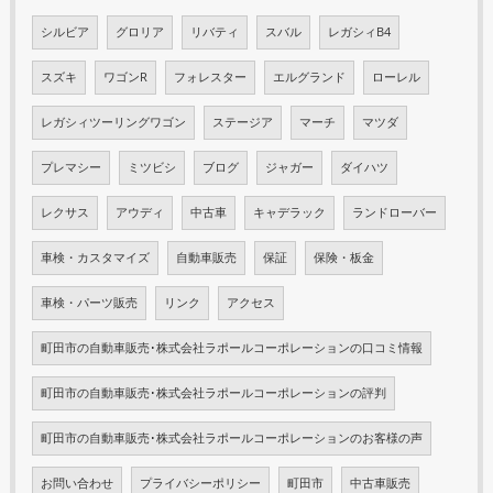
シルビア
グロリア
リバティ
スバル
レガシィB4
スズキ
ワゴンR
フォレスター
エルグランド
ローレル
レガシィツーリングワゴン
ステージア
マーチ
マツダ
プレマシー
ミツビシ
ブログ
ジャガー
ダイハツ
レクサス
アウディ
中古車
キャデラック
ランドローバー
車検・カスタマイズ
自動車販売
保証
保険・板金
車検・パーツ販売
リンク
アクセス
町田市の自動車販売･株式会社ラポールコーポレーションの口コミ情報
町田市の自動車販売･株式会社ラポールコーポレーションの評判
町田市の自動車販売･株式会社ラポールコーポレーションのお客様の声
お問い合わせ
プライバシーポリシー
町田市
中古車販売