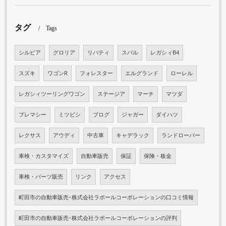
タグ
Tags
シルビア
グロリア
リバティ
スバル
レガシィB4
スズキ
ワゴンR
フォレスター
エルグランド
ローレル
レガシィツーリングワゴン
ステージア
マーチ
マツダ
プレマシー
ミツビシ
ブログ
ジャガー
ダイハツ
レクサス
アウディ
中古車
キャデラック
ランドローバー
車検・カスタマイズ
自動車販売
保証
保険・板金
車検・パーツ販売
リンク
アクセス
町田市の自動車販売･株式会社ラポールコーポレーションの口コミ情報
町田市の自動車販売･株式会社ラポールコーポレーションの評判