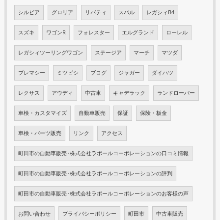
シルビア
グロリア
リバティ
スバル
レガシィB4
スズキ
ワゴンR
フォレスター
エルグランド
ローレル
レガシィツーリングワゴン
ステージア
マーチ
マツダ
プレマシー
ミツビシ
ブログ
ジャガー
ダイハツ
レクサス
アウディ
中古車
キャデラック
ランドローバー
車検・カスタマイズ
自動車販売
保証
保険・板金
車検・パーツ販売
リンク
アクセス
町田市の自動車販売･株式会社ラポールコーポレーションの口コミ情報
町田市の自動車販売･株式会社ラポールコーポレーションの評判
町田市の自動車販売･株式会社ラポールコーポレーションのお客様の声
お問い合わせ
プライバシーポリシー
町田市
中古車販売