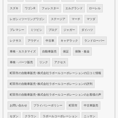
スズキ
ワゴンR
フォレスター
エルグランド
ローレル
レガシィツーリングワゴン
ステージア
マーチ
マツダ
プレマシー
ミツビシ
ブログ
ジャガー
ダイハツ
レクサス
アウディ
中古車
キャデラック
ランドローバー
車検・カスタマイズ
自動車販売
保証
保険・板金
車検・パーツ販売
リンク
アクセス
町田市の自動車販売･株式会社ラポールコーポレーションの口コミ情報
町田市の自動車販売･株式会社ラポールコーポレーションの評判
町田市の自動車販売･株式会社ラポールコーポレーションのお客様の声
お問い合わせ
プライバシーポリシー
町田市
中古車販売
セダン
クラウン
ラポールコーポレーション
ニッサン