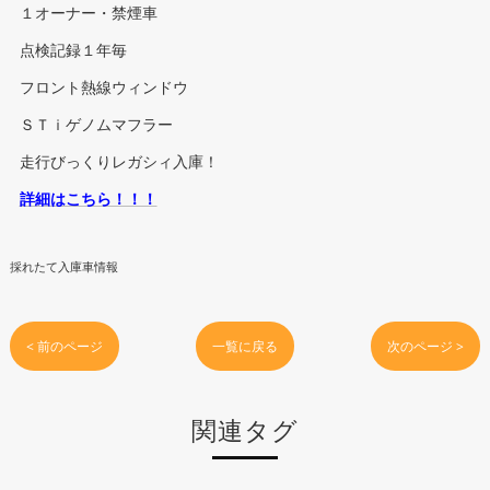
１オーナー・禁煙車
点検記録１年毎
フロント熱線ウィンドウ
ＳＴｉゲノムマフラー
走行びっくりレガシィ入庫！
詳細はこちら！！！
採れたて入庫車情報
< 前のページ
一覧に戻る
次のページ >
関連タグ