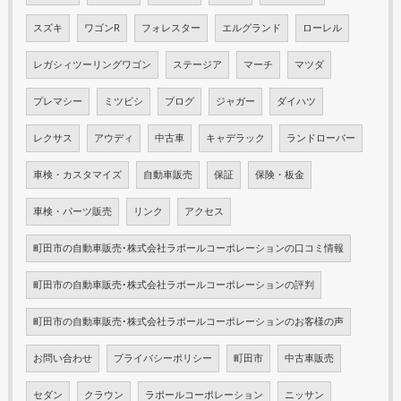
スズキ
ワゴンR
フォレスター
エルグランド
ローレル
レガシィツーリングワゴン
ステージア
マーチ
マツダ
プレマシー
ミツビシ
ブログ
ジャガー
ダイハツ
レクサス
アウディ
中古車
キャデラック
ランドローバー
車検・カスタマイズ
自動車販売
保証
保険・板金
車検・パーツ販売
リンク
アクセス
町田市の自動車販売･株式会社ラポールコーポレーションの口コミ情報
町田市の自動車販売･株式会社ラポールコーポレーションの評判
町田市の自動車販売･株式会社ラポールコーポレーションのお客様の声
お問い合わせ
プライバシーポリシー
町田市
中古車販売
セダン
クラウン
ラポールコーポレーション
ニッサン