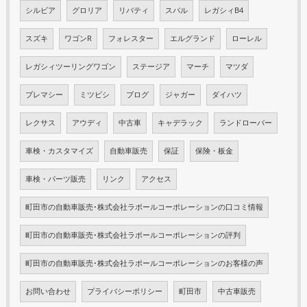
シルビア
グロリア
リバティ
スバル
レガシィB4
スズキ
ワゴンR
フォレスター
エルグランド
ローレル
レガシィツーリングワゴン
ステージア
マーチ
マツダ
プレマシー
ミツビシ
ブログ
ジャガー
ダイハツ
レクサス
アウディ
中古車
キャデラック
ランドローバー
車検・カスタマイズ
自動車販売
保証
保険・板金
車検・パーツ販売
リンク
アクセス
町田市の自動車販売･株式会社ラポールコーポレーションの口コミ情報
町田市の自動車販売･株式会社ラポールコーポレーションの評判
町田市の自動車販売･株式会社ラポールコーポレーションのお客様の声
お問い合わせ
プライバシーポリシー
町田市
中古車販売