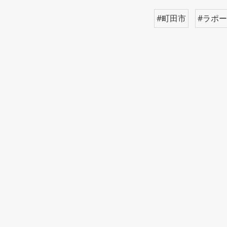
#町田市
#ラポ