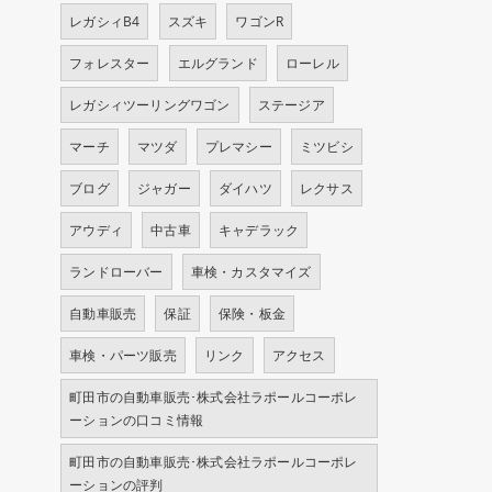
レガシィB4
スズキ
ワゴンR
フォレスター
エルグランド
ローレル
レガシィツーリングワゴン
ステージア
マーチ
マツダ
プレマシー
ミツビシ
ブログ
ジャガー
ダイハツ
レクサス
アウディ
中古車
キャデラック
ランドローバー
車検・カスタマイズ
自動車販売
保証
保険・板金
車検・パーツ販売
リンク
アクセス
町田市の自動車販売･株式会社ラポールコーポレ
ーションの口コミ情報
町田市の自動車販売･株式会社ラポールコーポレ
ーションの評判