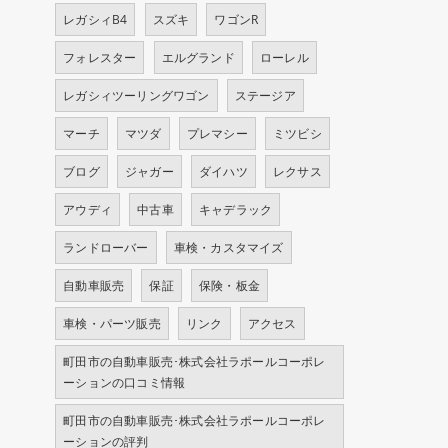
レガシィB4
スズキ
ワゴンR
フォレスター
エルグランド
ローレル
レガシィツーリングワゴン
ステージア
マーチ
マツダ
プレマシー
ミツビシ
ブログ
ジャガー
ダイハツ
レクサス
アウディ
中古車
キャデラック
ランドローバー
車検・カスタマイズ
自動車販売
保証
保険・板金
車検・パーツ販売
リンク
アクセス
町田市の自動車販売･株式会社ラポールコーポレ
ーションの口コミ情報
町田市の自動車販売･株式会社ラポールコーポレ
ーションの評判