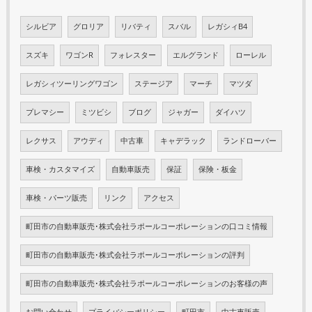
シルビア
グロリア
リバティ
スバル
レガシィB4
スズキ
ワゴンR
フォレスター
エルグランド
ローレル
レガシィツーリングワゴン
ステージア
マーチ
マツダ
プレマシー
ミツビシ
ブログ
ジャガー
ダイハツ
レクサス
アウディ
中古車
キャデラック
ランドローバー
車検・カスタマイズ
自動車販売
保証
保険・板金
車検・パーツ販売
リンク
アクセス
町田市の自動車販売･株式会社ラポールコーポレーションの口コミ情報
町田市の自動車販売･株式会社ラポールコーポレーションの評判
町田市の自動車販売･株式会社ラポールコーポレーションのお客様の声
お問い合わせ
プライバシーポリシー
町田市
中古車販売