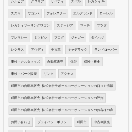
シルビア
グロリア
リバティ
スバル
レガシィB4
スズキ
ワゴンR
フォレスター
エルグランド
ローレル
レガシィツーリングワゴン
ステージア
マーチ
マツダ
プレマシー
ミツビシ
ブログ
ジャガー
ダイハツ
レクサス
アウディ
中古車
キャデラック
ランドローバー
車検・カスタマイズ
自動車販売
保証
保険・板金
車検・パーツ販売
リンク
アクセス
町田市の自動車販売･株式会社ラポールコーポレーションの口コミ情報
町田市の自動車販売･株式会社ラポールコーポレーションの評判
町田市の自動車販売･株式会社ラポールコーポレーションのお客様の声
お問い合わせ
プライバシーポリシー
町田市
中古車販売