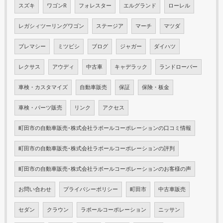
スズキ
ワゴンR
フォレスター
エルグランド
ローレル
レガシィツーリングワゴン
ステージア
マーチ
マツダ
プレマシー
ミツビシ
ブログ
ジャガー
ダイハツ
レクサス
アウディ
中古車
キャデラック
ランドローバー
車検・カスタマイズ
自動車販売
保証
保険・板金
車検・パーツ販売
リンク
アクセス
町田市の自動車販売･株式会社ラポールコーポレーションの口コミ情報
町田市の自動車販売･株式会社ラポールコーポレーションの評判
町田市の自動車販売･株式会社ラポールコーポレーションのお客様の声
お問い合わせ
プライバシーポリシー
町田市
中古車販売
セダン
クラウン
ラポールコーポレーション
ニッサン