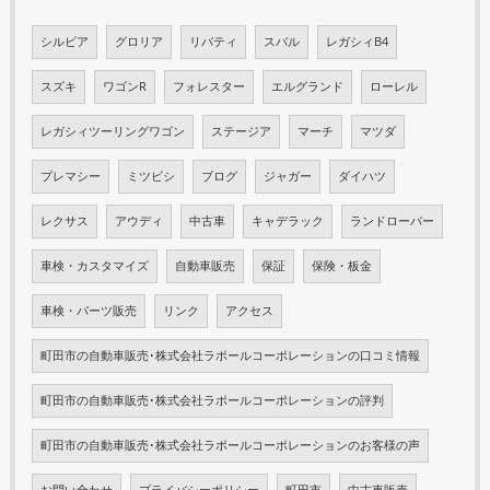
シルビア
グロリア
リバティ
スバル
レガシィB4
スズキ
ワゴンR
フォレスター
エルグランド
ローレル
レガシィツーリングワゴン
ステージア
マーチ
マツダ
プレマシー
ミツビシ
ブログ
ジャガー
ダイハツ
レクサス
アウディ
中古車
キャデラック
ランドローバー
車検・カスタマイズ
自動車販売
保証
保険・板金
車検・パーツ販売
リンク
アクセス
町田市の自動車販売･株式会社ラポールコーポレーションの口コミ情報
町田市の自動車販売･株式会社ラポールコーポレーションの評判
町田市の自動車販売･株式会社ラポールコーポレーションのお客様の声
お問い合わせ
プライバシーポリシー
町田市
中古車販売