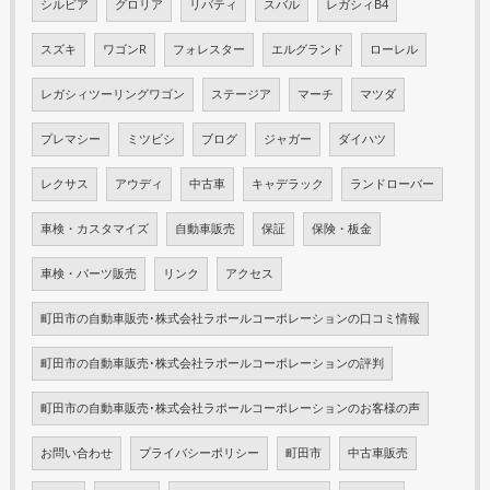
シルビア
グロリア
リバティ
スバル
レガシィB4
スズキ
ワゴンR
フォレスター
エルグランド
ローレル
レガシィツーリングワゴン
ステージア
マーチ
マツダ
プレマシー
ミツビシ
ブログ
ジャガー
ダイハツ
レクサス
アウディ
中古車
キャデラック
ランドローバー
車検・カスタマイズ
自動車販売
保証
保険・板金
車検・パーツ販売
リンク
アクセス
町田市の自動車販売･株式会社ラポールコーポレーションの口コミ情報
町田市の自動車販売･株式会社ラポールコーポレーションの評判
町田市の自動車販売･株式会社ラポールコーポレーションのお客様の声
お問い合わせ
プライバシーポリシー
町田市
中古車販売