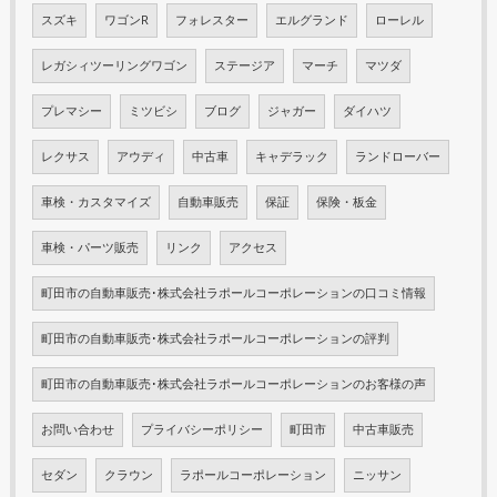
スズキ
ワゴンR
フォレスター
エルグランド
ローレル
レガシィツーリングワゴン
ステージア
マーチ
マツダ
プレマシー
ミツビシ
ブログ
ジャガー
ダイハツ
レクサス
アウディ
中古車
キャデラック
ランドローバー
車検・カスタマイズ
自動車販売
保証
保険・板金
車検・パーツ販売
リンク
アクセス
町田市の自動車販売･株式会社ラポールコーポレーションの口コミ情報
町田市の自動車販売･株式会社ラポールコーポレーションの評判
町田市の自動車販売･株式会社ラポールコーポレーションのお客様の声
お問い合わせ
プライバシーポリシー
町田市
中古車販売
セダン
クラウン
ラポールコーポレーション
ニッサン