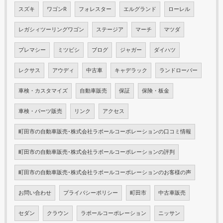
スズキ
ワゴンR
フォレスター
エルグランド
ローレル
レガシィツーリングワゴン
ステージア
マーチ
マツダ
プレマシー
ミツビシ
ブログ
ジャガー
ダイハツ
レクサス
アウディ
中古車
キャデラック
ランドローバー
車検・カスタマイズ
自動車販売
保証
保険・板金
車検・パーツ販売
リンク
アクセス
町田市の自動車販売･株式会社ラポールコーポレーションの口コミ情報
町田市の自動車販売･株式会社ラポールコーポレーションの評判
町田市の自動車販売･株式会社ラポールコーポレーションのお客様の声
お問い合わせ
プライバシーポリシー
町田市
中古車販売
セダン
クラウン
ラポールコーポレーション
ニッサン