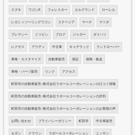
スズキ
ワゴンR
フォレスター
エルグランド
ローレル
レガシィツーリングワゴン
ステージア
マーチ
マツダ
プレマシー
ミツビシ
ブログ
ジャガー
ダイハツ
レクサス
アウディ
中古車
キャデラック
ランドローバー
車検・カスタマイズ
自動車販売
保証
保険・板金
車検・パーツ販売
リンク
アクセス
町田市の自動車販売･株式会社ラポールコーポレーションの口コミ情報
町田市の自動車販売･株式会社ラポールコーポレーションの評判
町田市の自動車販売･株式会社ラポールコーポレーションのお客様の声
お問い合わせ
プライバシーポリシー
町田市
中古車販売
セダン
クラウン
ラポールコーポレーション
ニッサン