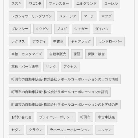
スズキ
ワゴンR
フォレスター
エルグランド
ローレル
レガシィツーリングワゴン
ステージア
マーチ
マツダ
プレマシー
ミツビシ
ブログ
ジャガー
ダイハツ
レクサス
アウディ
中古車
キャデラック
ランドローバー
車検・カスタマイズ
自動車販売
保証
保険・板金
車検・パーツ販売
リンク
アクセス
町田市の自動車販売･株式会社ラポールコーポレーションの口コミ情報
町田市の自動車販売･株式会社ラポールコーポレーションの評判
町田市の自動車販売･株式会社ラポールコーポレーションのお客様の声
お問い合わせ
プライバシーポリシー
町田市
中古車販売
セダン
クラウン
ラポールコーポレーション
ニッサン