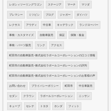
レガシィツーリングワゴン
ステージア
マーチ
マツダ
プレマシー
ミツビシ
ブログ
ジャガー
ダイハツ
レクサス
アウディ
中古車
キャデラック
ランドローバー
車検・カスタマイズ
自動車販売
保証
保険・板金
車検・パーツ販売
リンク
アクセス
町田市の自動車販売･株式会社ラポールコーポレーションの口コミ情報
町田市の自動車販売･株式会社ラポールコーポレーションの評判
町田市の自動車販売･株式会社ラポールコーポレーションのお客様の声
お問い合わせ
プライバシーポリシー
町田市
中古車販売
セダン
クラウン
ラポールコーポレーション
ニッサン
キューブ
セレナ
トヨタ
ホンダ
フィット