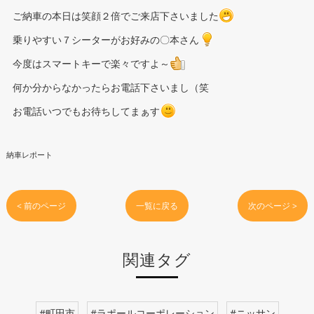
ご納車の本日は笑顔２倍でご来店下さいました
乗りやすい７シーターがお好みの〇本さん
今度はスマートキーで楽々ですよ～
何か分からなかったらお電話下さいまし（笑
お電話いつでもお待ちしてまぁす
納車レポート
< 前のページ
一覧に戻る
次のページ >
関連タグ
#町田市
#ラポールコーポレーション
#ニッサン