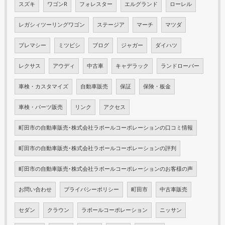
スズキ
ワゴンR
フォレスター
エルグランド
ローレル
レガシィツーリングワゴン
ステージア
マーチ
マツダ
プレマシー
ミツビシ
ブログ
ジャガー
ダイハツ
レクサス
アウディ
中古車
キャデラック
ランドローバー
車検・カスタマイズ
自動車販売
保証
保険・板金
車検・パーツ販売
リンク
アクセス
町田市の自動車販売･株式会社ラポールコーポレーションの口コミ情報
町田市の自動車販売･株式会社ラポールコーポレーションの評判
町田市の自動車販売･株式会社ラポールコーポレーションのお客様の声
お問い合わせ
プライバシーポリシー
町田市
中古車販売
セダン
クラウン
ラポールコーポレーション
ニッサン