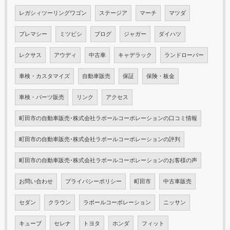
レガシィツーリングワゴン
ステージア
マーチ
マツダ
プレマシー
ミツビシ
ブログ
ジャガー
ダイハツ
レクサス
アウディ
中古車
キャデラック
ランドローバー
車検・カスタマイズ
自動車販売
保証
保険・板金
車検・パーツ販売
リンク
アクセス
町田市の自動車販売･株式会社ラポールコーポレーションの口コミ情報
町田市の自動車販売･株式会社ラポールコーポレーションの評判
町田市の自動車販売･株式会社ラポールコーポレーションのお客様の声
お問い合わせ
プライバシーポリシー
町田市
中古車販売
セダン
クラウン
ラポールコーポレーション
ニッサン
キューブ
セレナ
トヨタ
ホンダ
フィット