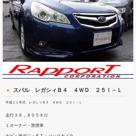
スバル レガシィＢ４ ４ＷＤ ２５Ｉ－Ｌ
平成２１年式 レガシィＢ４ ４ＷＤ ２５Ｉ－Ｌ
走行３８，８０５キロ
１オーナー・禁煙車
ナビ・地デジ・ＢＴ・バックカメラ