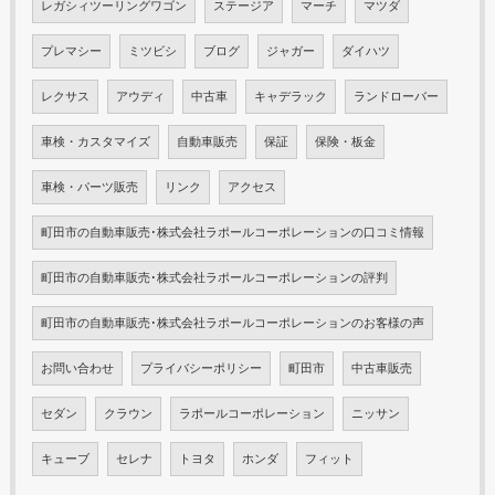
レガシィツーリングワゴン
ステージア
マーチ
マツダ
プレマシー
ミツビシ
ブログ
ジャガー
ダイハツ
レクサス
アウディ
中古車
キャデラック
ランドローバー
車検・カスタマイズ
自動車販売
保証
保険・板金
車検・パーツ販売
リンク
アクセス
町田市の自動車販売･株式会社ラポールコーポレーションの口コミ情報
町田市の自動車販売･株式会社ラポールコーポレーションの評判
町田市の自動車販売･株式会社ラポールコーポレーションのお客様の声
お問い合わせ
プライバシーポリシー
町田市
中古車販売
セダン
クラウン
ラポールコーポレーション
ニッサン
キューブ
セレナ
トヨタ
ホンダ
フィット