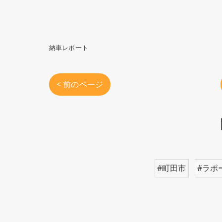
納車レポート
< 前のページ
#町田市
#ラポ