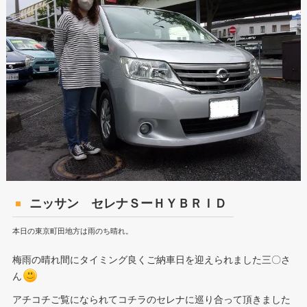
ニッサン セレナＳーＨＹＢＲＩＤ
本日の東京町田地方は雨のち晴れ。
梅雨の晴れ間にタイミング良くご納車日を迎えられました三〇さ
ん
アチコチご覧になられてコチラのセレナに巡り合って頂きました