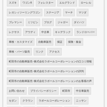
スズキ
ワゴンR
フォレスター
エルグランド
ローレル
レガシィツーリングワゴン
ステージア
マーチ
マツダ
プレマシー
ミツビシ
ブログ
ジャガー
ダイハツ
レクサス
アウディ
中古車
キャデラック
ランドローバー
車検・カスタマイズ
自動車販売
保証
保険・板金
車検・パーツ販売
リンク
アクセス
町田市の自動車販売･株式会社ラポールコーポレーションの口コミ情報
町田市の自動車販売･株式会社ラポールコーポレーションの評判
町田市の自動車販売･株式会社ラポールコーポレーションのお客様の声
お問い合わせ
プライバシーポリシー
町田市
中古車販売
セダン
クラウン
ラポールコーポレーション
ニッサン