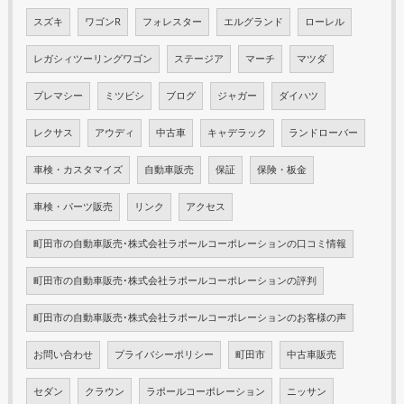
スズキ
ワゴンR
フォレスター
エルグランド
ローレル
レガシィツーリングワゴン
ステージア
マーチ
マツダ
プレマシー
ミツビシ
ブログ
ジャガー
ダイハツ
レクサス
アウディ
中古車
キャデラック
ランドローバー
車検・カスタマイズ
自動車販売
保証
保険・板金
車検・パーツ販売
リンク
アクセス
町田市の自動車販売･株式会社ラポールコーポレーションの口コミ情報
町田市の自動車販売･株式会社ラポールコーポレーションの評判
町田市の自動車販売･株式会社ラポールコーポレーションのお客様の声
お問い合わせ
プライバシーポリシー
町田市
中古車販売
セダン
クラウン
ラポールコーポレーション
ニッサン