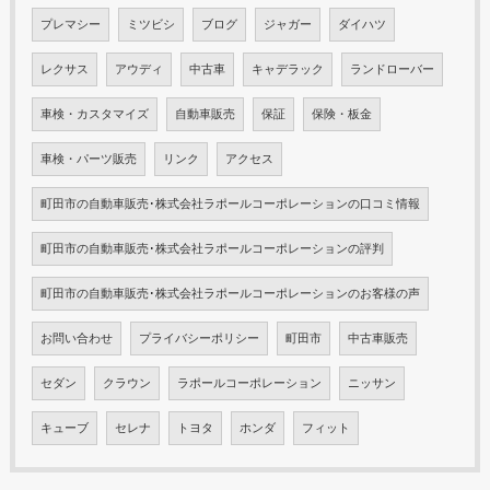
プレマシー
ミツビシ
ブログ
ジャガー
ダイハツ
レクサス
アウディ
中古車
キャデラック
ランドローバー
車検・カスタマイズ
自動車販売
保証
保険・板金
車検・パーツ販売
リンク
アクセス
町田市の自動車販売･株式会社ラポールコーポレーションの口コミ情報
町田市の自動車販売･株式会社ラポールコーポレーションの評判
町田市の自動車販売･株式会社ラポールコーポレーションのお客様の声
お問い合わせ
プライバシーポリシー
町田市
中古車販売
セダン
クラウン
ラポールコーポレーション
ニッサン
キューブ
セレナ
トヨタ
ホンダ
フィット