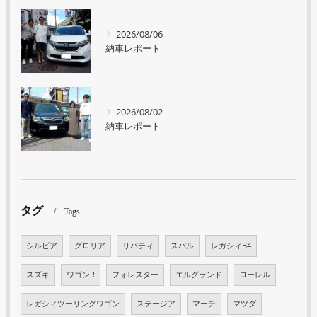
2026/08/06
納車レポート
2026/08/02
納車レポート
タグ
Tags
シルビア
グロリア
リバティ
スバル
レガシィB4
スズキ
ワゴンR
フォレスター
エルグランド
ローレル
レガシィツーリングワゴン
ステージア
マーチ
マツダ