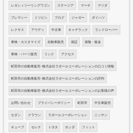
レガシィツーリングワゴン
ステージア
マーチ
マツダ
プレマシー
ミツビシ
ブログ
ジャガー
ダイハツ
レクサス
アウディ
中古車
キャデラック
ランドローバー
車検・カスタマイズ
自動車販売
保証
保険・板金
車検・パーツ販売
リンク
アクセス
町田市の自動車販売･株式会社ラポールコーポレーションの口コミ情報
町田市の自動車販売･株式会社ラポールコーポレーションの評判
町田市の自動車販売･株式会社ラポールコーポレーションのお客様の声
お問い合わせ
プライバシーポリシー
町田市
中古車販売
セダン
クラウン
ラポールコーポレーション
ニッサン
キューブ
セレナ
トヨタ
ホンダ
フィット