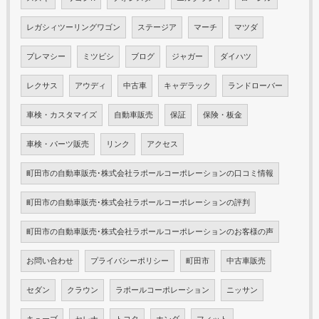
レガシィツーリングワゴン
ステージア
マーチ
マツダ
プレマシー
ミツビシ
ブログ
ジャガー
ダイハツ
レクサス
アウディ
中古車
キャデラック
ランドローバー
車検・カスタマイズ
自動車販売
保証
保険・板金
車検・パーツ販売
リンク
アクセス
町田市の自動車販売･株式会社ラポールコーポレーションの口コミ情報
町田市の自動車販売･株式会社ラポールコーポレーションの評判
町田市の自動車販売･株式会社ラポールコーポレーションのお客様の声
お問い合わせ
プライバシーポリシー
町田市
中古車販売
セダン
クラウン
ラポールコーポレーション
ニッサン
キューブ
セレナ
トヨタ
ホンダ
フィット