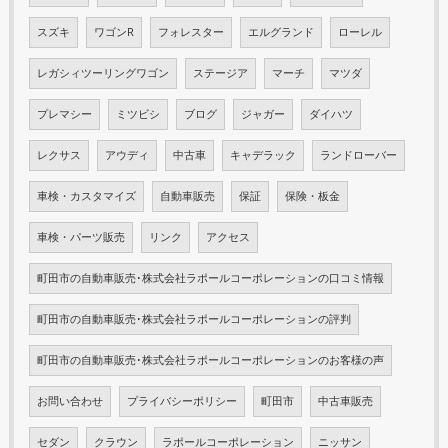
スズキ
ワゴンR
フォレスター
エルグランド
ローレル
レガシィツーリングワゴン
ステージア
マーチ
マツダ
プレマシー
ミツビシ
ブログ
ジャガー
ダイハツ
レクサス
アウディ
中古車
キャデラック
ランドローバー
車検・カスタマイズ
自動車販売
保証
保険・板金
車検・パーツ販売
リンク
アクセス
町田市の自動車販売･株式会社ラポールコーポレーションの口コミ情報
町田市の自動車販売･株式会社ラポールコーポレーションの評判
町田市の自動車販売･株式会社ラポールコーポレーションのお客様の声
お問い合わせ
プライバシーポリシー
町田市
中古車販売
セダン
クラウン
ラポールコーポレーション
ニッサン