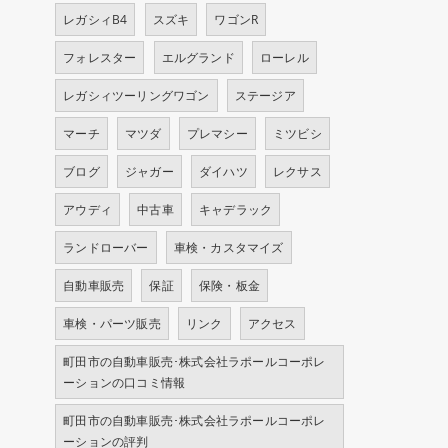
レガシィB4
スズキ
ワゴンR
フォレスター
エルグランド
ローレル
レガシィツーリングワゴン
ステージア
マーチ
マツダ
プレマシー
ミツビシ
ブログ
ジャガー
ダイハツ
レクサス
アウディ
中古車
キャデラック
ランドローバー
車検・カスタマイズ
自動車販売
保証
保険・板金
車検・パーツ販売
リンク
アクセス
町田市の自動車販売･株式会社ラポールコーポレ
ーションの口コミ情報
町田市の自動車販売･株式会社ラポールコーポレ
ーションの評判