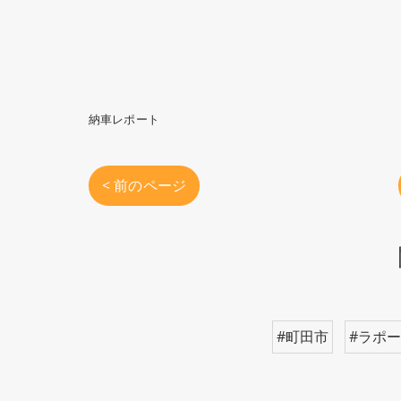
納車レポート
< 前のページ
#町田市
#ラポ