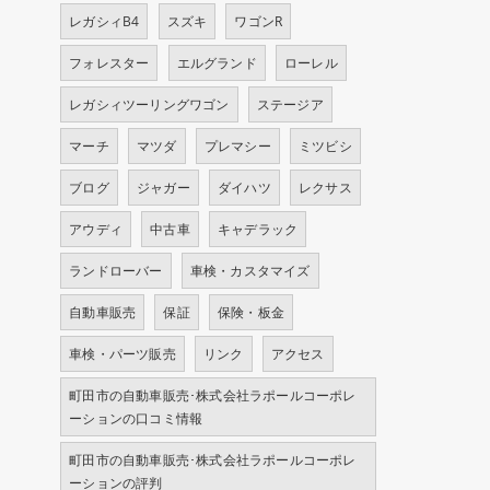
レガシィB4
スズキ
ワゴンR
フォレスター
エルグランド
ローレル
レガシィツーリングワゴン
ステージア
マーチ
マツダ
プレマシー
ミツビシ
ブログ
ジャガー
ダイハツ
レクサス
アウディ
中古車
キャデラック
ランドローバー
車検・カスタマイズ
自動車販売
保証
保険・板金
車検・パーツ販売
リンク
アクセス
町田市の自動車販売･株式会社ラポールコーポレ
ーションの口コミ情報
町田市の自動車販売･株式会社ラポールコーポレ
ーションの評判