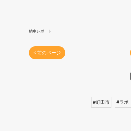
納車レポート
< 前のページ
#町田市
#ラポ