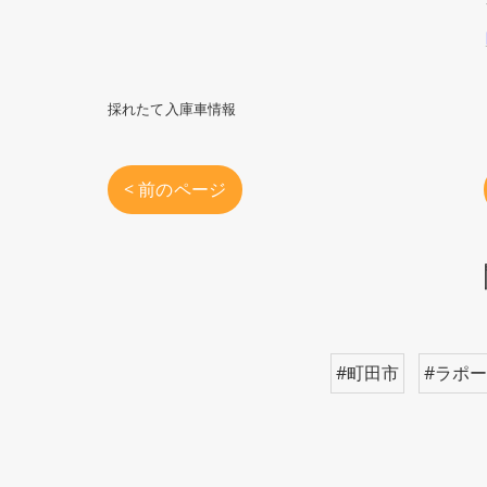
採れたて入庫車情報
< 前のページ
#町田市
#ラポ