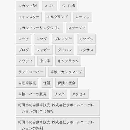
レガシィB4
スズキ
ワゴンR
フォレスター
エルグランド
ローレル
レガシィツーリングワゴン
ステージア
マーチ
マツダ
プレマシー
ミツビシ
ブログ
ジャガー
ダイハツ
レクサス
アウディ
中古車
キャデラック
ランドローバー
車検・カスタマイズ
自動車販売
保証
保険・板金
車検・パーツ販売
リンク
アクセス
町田市の自動車販売･株式会社ラポールコーポレ
ーションの口コミ情報
町田市の自動車販売･株式会社ラポールコーポレ
ーションの評判