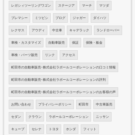
レガシィツーリングワゴン
ステージア
マーチ
マツダ
プレマシー
ミツビシ
ブログ
ジャガー
ダイハツ
レクサス
アウディ
中古車
キャデラック
ランドローバー
車検・カスタマイズ
自動車販売
保証
保険・板金
車検・パーツ販売
リンク
アクセス
町田市の自動車販売･株式会社ラポールコーポレーションの口コミ情報
町田市の自動車販売･株式会社ラポールコーポレーションの評判
町田市の自動車販売･株式会社ラポールコーポレーションのお客様の声
お問い合わせ
プライバシーポリシー
町田市
中古車販売
セダン
クラウン
ラポールコーポレーション
ニッサン
キューブ
セレナ
トヨタ
ホンダ
フィット