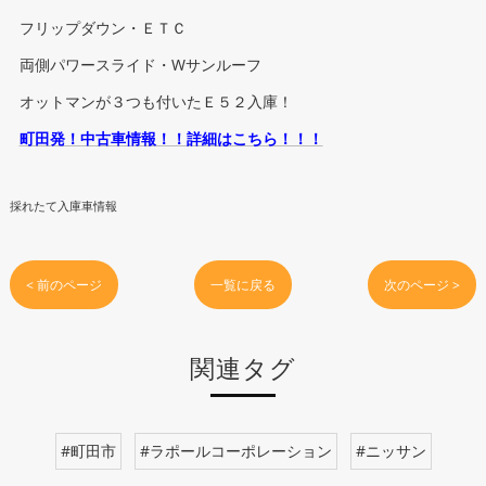
フリップダウン・ＥＴＣ
両側パワースライド・Wサンルーフ
オットマンが３つも付いたＥ５２入庫！
町田発！中古車情報！！詳細はこちら！！！
採れたて入庫車情報
< 前のページ
一覧に戻る
次のページ >
関連タグ
#町田市
#ラポールコーポレーション
#ニッサン