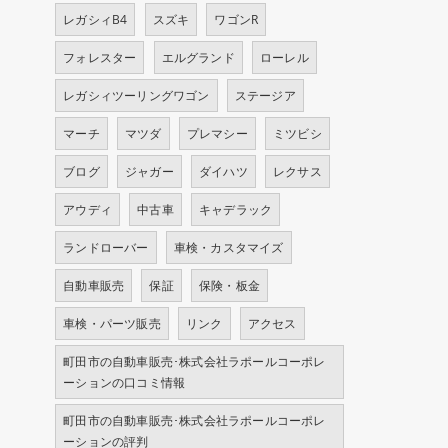
レガシィB4
スズキ
ワゴンR
フォレスター
エルグランド
ローレル
レガシィツーリングワゴン
ステージア
マーチ
マツダ
プレマシー
ミツビシ
ブログ
ジャガー
ダイハツ
レクサス
アウディ
中古車
キャデラック
ランドローバー
車検・カスタマイズ
自動車販売
保証
保険・板金
車検・パーツ販売
リンク
アクセス
町田市の自動車販売･株式会社ラポールコーポレ
ーションの口コミ情報
町田市の自動車販売･株式会社ラポールコーポレ
ーションの評判