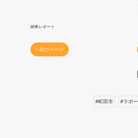
納車レポート
< 前のページ
#町田市
#ラポ