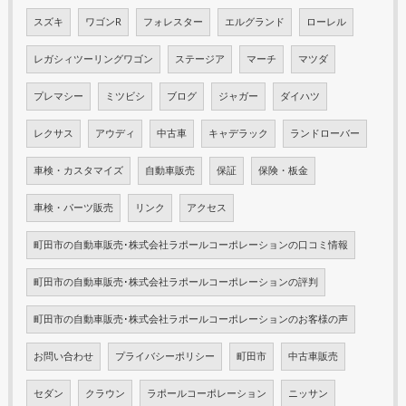
スズキ
ワゴンR
フォレスター
エルグランド
ローレル
レガシィツーリングワゴン
ステージア
マーチ
マツダ
プレマシー
ミツビシ
ブログ
ジャガー
ダイハツ
レクサス
アウディ
中古車
キャデラック
ランドローバー
車検・カスタマイズ
自動車販売
保証
保険・板金
車検・パーツ販売
リンク
アクセス
町田市の自動車販売･株式会社ラポールコーポレーションの口コミ情報
町田市の自動車販売･株式会社ラポールコーポレーションの評判
町田市の自動車販売･株式会社ラポールコーポレーションのお客様の声
お問い合わせ
プライバシーポリシー
町田市
中古車販売
セダン
クラウン
ラポールコーポレーション
ニッサン