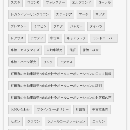
スズキ
ワゴンR
フォレスター
エルグランド
ローレル
レガシィツーリングワゴン
ステージア
マーチ
マツダ
プレマシー
ミツビシ
ブログ
ジャガー
ダイハツ
レクサス
アウディ
中古車
キャデラック
ランドローバー
車検・カスタマイズ
自動車販売
保証
保険・板金
車検・パーツ販売
リンク
アクセス
町田市の自動車販売･株式会社ラポールコーポレーションの口コミ情報
町田市の自動車販売･株式会社ラポールコーポレーションの評判
町田市の自動車販売･株式会社ラポールコーポレーションのお客様の声
お問い合わせ
プライバシーポリシー
町田市
中古車販売
セダン
クラウン
ラポールコーポレーション
ニッサン