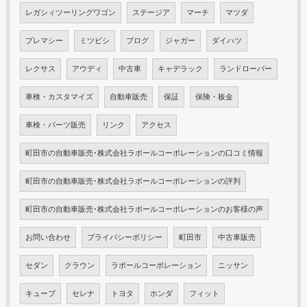
レガシィツーリングワゴン
ステージア
マーチ
マツダ
プレマシー
ミツビシ
ブログ
ジャガー
ダイハツ
レクサス
アウディ
中古車
キャデラック
ランドローバー
車検・カスタマイズ
自動車販売
保証
保険・板金
車検・パーツ販売
リンク
アクセス
町田市の自動車販売･株式会社ラポールコーポレーションの口コミ情報
町田市の自動車販売･株式会社ラポールコーポレーションの評判
町田市の自動車販売･株式会社ラポールコーポレーションのお客様の声
お問い合わせ
プライバシーポリシー
町田市
中古車販売
セダン
クラウン
ラポールコーポレーション
ニッサン
キューブ
セレナ
トヨタ
ホンダ
フィット