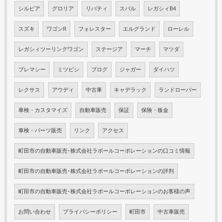
シルビア
グロリア
リバティ
スバル
レガシィB4
スズキ
ワゴンR
フォレスター
エルグランド
ローレル
レガシィツーリングワゴン
ステージア
マーチ
マツダ
プレマシー
ミツビシ
ブログ
ジャガー
ダイハツ
レクサス
アウディ
中古車
キャデラック
ランドローバー
車検・カスタマイズ
自動車販売
保証
保険・板金
車検・パーツ販売
リンク
アクセス
町田市の自動車販売･株式会社ラポールコーポレーションの口コミ情報
町田市の自動車販売･株式会社ラポールコーポレーションの評判
町田市の自動車販売･株式会社ラポールコーポレーションのお客様の声
お問い合わせ
プライバシーポリシー
町田市
中古車販売