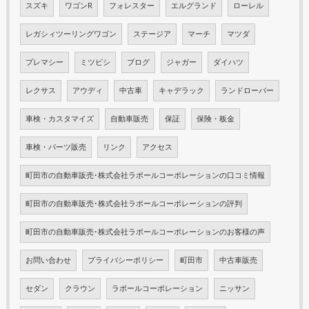
スズキ
ワゴンR
フォレスター
エルグランド
ローレル
レガシィツーリングワゴン
ステージア
マーチ
マツダ
プレマシー
ミツビシ
ブログ
ジャガー
ダイハツ
レクサス
アウディ
中古車
キャデラック
ランドローバー
車検・カスタマイズ
自動車販売
保証
保険・板金
車検・パーツ販売
リンク
アクセス
町田市の自動車販売･株式会社ラポールコーポレーションの口コミ情報
町田市の自動車販売･株式会社ラポールコーポレーションの評判
町田市の自動車販売･株式会社ラポールコーポレーションのお客様の声
お問い合わせ
プライバシーポリシー
町田市
中古車販売
セダン
クラウン
ラポールコーポレーション
ニッサン