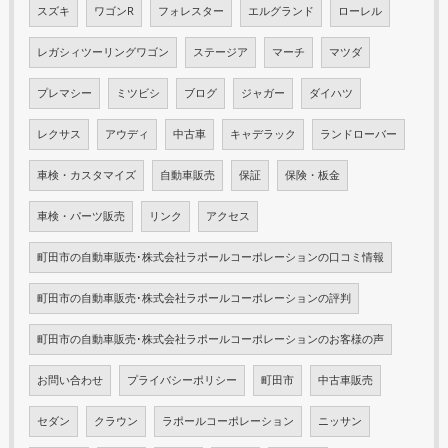
スズキ
ワゴンR
フォレスター
エルグランド
ローレル
レガシィツーリングワゴン
ステージア
マーチ
マツダ
プレマシー
ミツビシ
ブログ
ジャガー
ダイハツ
レクサス
アウディ
中古車
キャデラック
ランドローバー
車検・カスタマイズ
自動車販売
保証
保険・板金
車検・パーツ販売
リンク
アクセス
町田市の自動車販売･株式会社ラポールコーポレーションの口コミ情報
町田市の自動車販売･株式会社ラポールコーポレーションの評判
町田市の自動車販売･株式会社ラポールコーポレーションのお客様の声
お問い合わせ
プライバシーポリシー
町田市
中古車販売
セダン
クラウン
ラポールコーポレーション
ニッサン