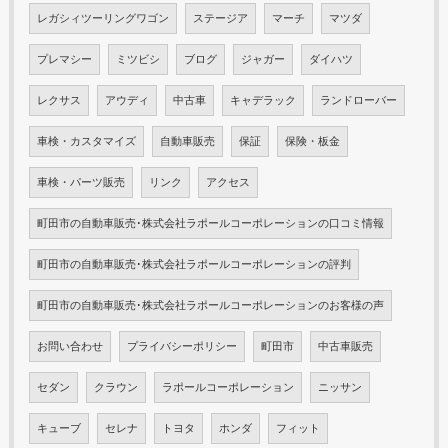
レガシィツーリングワゴン
ステージア
マーチ
マツダ
プレマシー
ミツビシ
ブログ
ジャガー
ダイハツ
レクサス
アウディ
中古車
キャデラック
ランドローバー
車検・カスタマイズ
自動車販売
保証
保険・板金
車検・パーツ販売
リンク
アクセス
町田市の自動車販売･株式会社ラポールコーポレーションの口コミ情報
町田市の自動車販売･株式会社ラポールコーポレーションの評判
町田市の自動車販売･株式会社ラポールコーポレーションのお客様の声
お問い合わせ
プライバシーポリシー
町田市
中古車販売
セダン
クラウン
ラポールコーポレーション
ニッサン
キューブ
セレナ
トヨタ
ホンダ
フィット