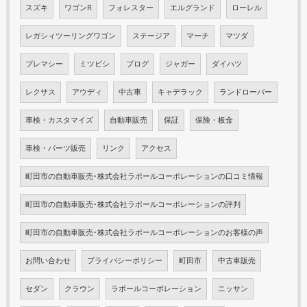
スズキ
ワゴンR
フォレスター
エルグランド
ローレル
レガシィツーリングワゴン
ステージア
マーチ
マツダ
プレマシー
ミツビシ
ブログ
ジャガー
ダイハツ
レクサス
アウディ
中古車
キャデラック
ランドローバー
車検・カスタマイズ
自動車販売
保証
保険・板金
車検・パーツ販売
リンク
アクセス
町田市の自動車販売･株式会社ラポールコーポレーションの口コミ情報
町田市の自動車販売･株式会社ラポールコーポレーションの評判
町田市の自動車販売･株式会社ラポールコーポレーションのお客様の声
お問い合わせ
プライバシーポリシー
町田市
中古車販売
セダン
クラウン
ラポールコーポレーション
ニッサン