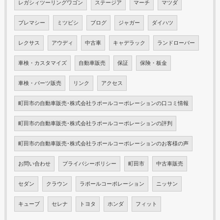
レガシィツーリングワゴン
ステージア
マーチ
マツダ
プレマシー
ミツビシ
ブログ
ジャガー
ダイハツ
レクサス
アウディ
中古車
キャデラック
ランドローバー
車検・カスタマイズ
自動車販売
保証
保険・板金
車検・パーツ販売
リンク
アクセス
町田市の自動車販売･株式会社ラポールコーポレーションの口コミ情報
町田市の自動車販売･株式会社ラポールコーポレーションの評判
町田市の自動車販売･株式会社ラポールコーポレーションのお客様の声
お問い合わせ
プライバシーポリシー
町田市
中古車販売
セダン
クラウン
ラポールコーポレーション
ニッサン
キューブ
セレナ
トヨタ
ホンダ
フィット