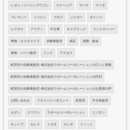
レガシィツーリングワゴン
ステージア
マーチ
マツダ
プレマシー
ミツビシ
ブログ
ジャガー
ダイハツ
レクサス
アウディ
中古車
キャデラック
ランドローバー
車検・カスタマイズ
自動車販売
保証
保険・板金
車検・パーツ販売
リンク
アクセス
町田市の自動車販売･株式会社ラポールコーポレーションの口コミ情報
町田市の自動車販売･株式会社ラポールコーポレーションの評判
町田市の自動車販売･株式会社ラポールコーポレーションのお客様の声
お問い合わせ
プライバシーポリシー
町田市
中古車販売
セダン
クラウン
ラポールコーポレーション
ニッサン
キューブ
セレナ
トヨタ
ホンダ
フィット