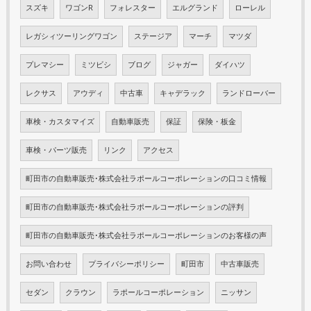
スズキ
ワゴンR
フォレスター
エルグランド
ローレル
レガシィツーリングワゴン
ステージア
マーチ
マツダ
プレマシー
ミツビシ
ブログ
ジャガー
ダイハツ
レクサス
アウディ
中古車
キャデラック
ランドローバー
車検・カスタマイズ
自動車販売
保証
保険・板金
車検・パーツ販売
リンク
アクセス
町田市の自動車販売･株式会社ラポールコーポレーションの口コミ情報
町田市の自動車販売･株式会社ラポールコーポレーションの評判
町田市の自動車販売･株式会社ラポールコーポレーションのお客様の声
お問い合わせ
プライバシーポリシー
町田市
中古車販売
セダン
クラウン
ラポールコーポレーション
ニッサン