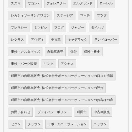
スズキ
ワゴンR
フォレスター
エルグランド
ローレル
レガシィツーリングワゴン
ステージア
マーチ
マツダ
プレマシー
ミツビシ
ブログ
ジャガー
ダイハツ
レクサス
アウディ
中古車
キャデラック
ランドローバー
車検・カスタマイズ
自動車販売
保証
保険・板金
車検・パーツ販売
リンク
アクセス
町田市の自動車販売･株式会社ラポールコーポレーションの口コミ情報
町田市の自動車販売･株式会社ラポールコーポレーションの評判
町田市の自動車販売･株式会社ラポールコーポレーションのお客様の声
お問い合わせ
プライバシーポリシー
町田市
中古車販売
セダン
クラウン
ラポールコーポレーション
ニッサン