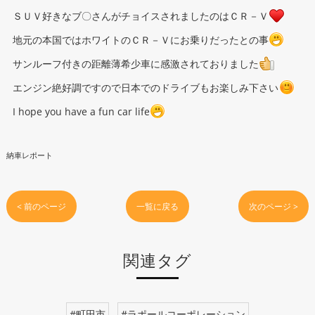
ＳＵＶ好きなブ〇さんがチョイスされましたのはＣＲ－Ｖ
地元の本国ではホワイトのＣＲ－Ｖにお乗りだったとの事
サンルーフ付きの距離薄希少車に感激されておりました
エンジン絶好調ですので日本でのドライブもお楽しみ下さい
I hope you have a fun car life
納車レポート
< 前のページ
一覧に戻る
次のページ >
関連タグ
#町田市
#ラポールコーポレーション