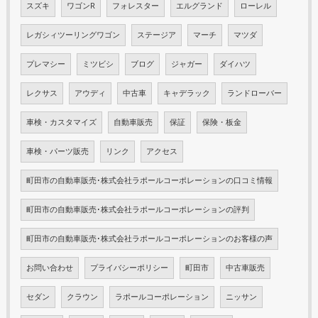
スズキ
ワゴンR
フォレスター
エルグランド
ローレル
レガシィツーリングワゴン
ステージア
マーチ
マツダ
プレマシー
ミツビシ
ブログ
ジャガー
ダイハツ
レクサス
アウディ
中古車
キャデラック
ランドローバー
車検・カスタマイズ
自動車販売
保証
保険・板金
車検・パーツ販売
リンク
アクセス
町田市の自動車販売･株式会社ラポールコーポレーションの口コミ情報
町田市の自動車販売･株式会社ラポールコーポレーションの評判
町田市の自動車販売･株式会社ラポールコーポレーションのお客様の声
お問い合わせ
プライバシーポリシー
町田市
中古車販売
セダン
クラウン
ラポールコーポレーション
ニッサン