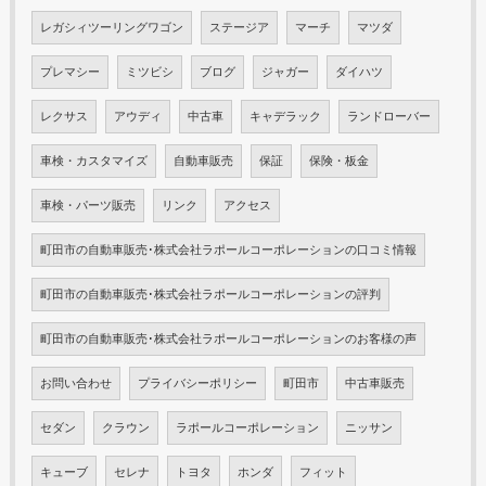
レガシィツーリングワゴン
ステージア
マーチ
マツダ
プレマシー
ミツビシ
ブログ
ジャガー
ダイハツ
レクサス
アウディ
中古車
キャデラック
ランドローバー
車検・カスタマイズ
自動車販売
保証
保険・板金
車検・パーツ販売
リンク
アクセス
町田市の自動車販売･株式会社ラポールコーポレーションの口コミ情報
町田市の自動車販売･株式会社ラポールコーポレーションの評判
町田市の自動車販売･株式会社ラポールコーポレーションのお客様の声
お問い合わせ
プライバシーポリシー
町田市
中古車販売
セダン
クラウン
ラポールコーポレーション
ニッサン
キューブ
セレナ
トヨタ
ホンダ
フィット